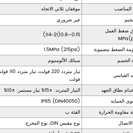
المناصب
موقفان ثلاثي الاتجاه
حيم
غير ضروري
ق ضغط العمل
0.15∼0.8(21~114)
MPa(p
ومة الضغط مضمونة
1.5MPa (215psi)
 الجسم
سبائك الألومنيوم
د القياسي
فولت
دام نطاق الجهد
التيار المتردد: ±15% تيار مستمر: ±10%
ى الحماية
IP65 (DIN40050)
 مقاومة الحرارة
الفئة ب
الاتصال
نوع مقبس DIN، نوع المخرج