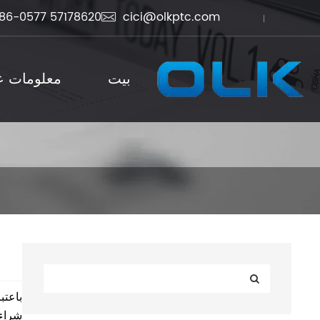
86-0577 57178620
cici@olkptc.com

بيت
معلومات عن