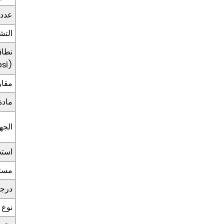
عدد 
التش
نطا
si)
مقا
مادة
الجه
استخ
مستو
درجة
نوع 