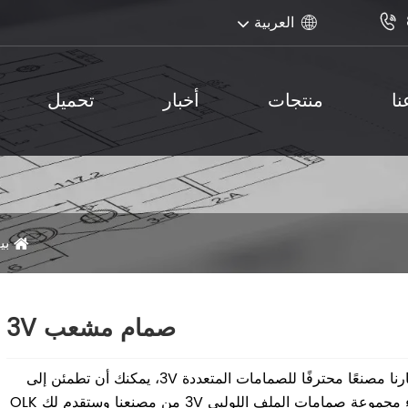
العربية


ا
منتجات
أخبار
تحميل
بي
صمام مشعب 3V
باعتبارنا مصنعًا محترفًا للصمامات المتعددة 3V، يمكنك أن تطمئن إلى
شراء مجموعة صمامات الملف اللولبي 3V من مصنعنا وستقدم لك OLK