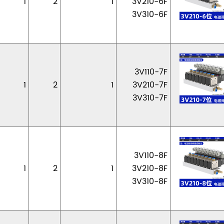
1
2
1
3V210-6F
3V310-6F
3V110-7F
1
2
1
3V210-7F
3V310-7F
3V110-8F
1
2
1
3V210-8F
3V310-8F