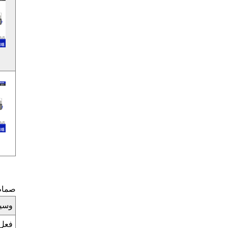
صمام مشعب 3 فولت
وسيل
فعل